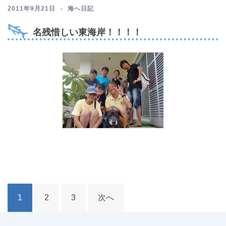
2011年9月21日
海へ日記
名残惜しい東海岸！！！！
投
1
2
3
次へ
稿
ナ