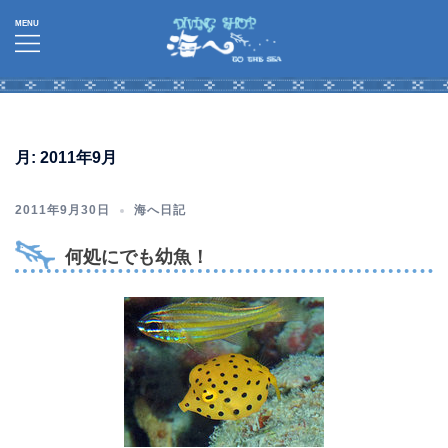
コ
ン
テ
ン
ツ
へ
月:
2011年9月
ス
キ
2011年9月30日
海へ日記
ッ
プ
何処にでも幼魚！