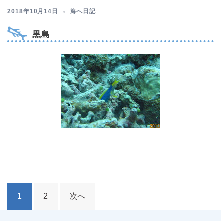
2018年10月14日
海へ日記
黒島
投
1
2
次へ
稿
ナ