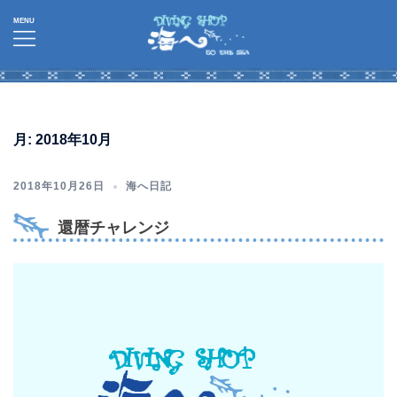
コ
ン
テ
ン
ツ
へ
月:
2018年10月
ス
キ
2018年10月26日
海へ日記
ッ
プ
還暦チャレンジ