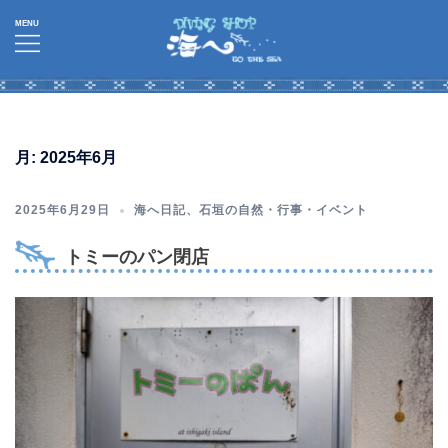
コ
ン
テ
ン
ツ
へ
月:
2025年6月
ス
キ
2025年6月29日
海へ日記
、
石垣の自然・行事・イベント
ッ
プ
トミーのパン閉店