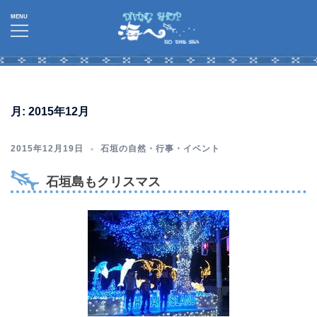
コ
ン
テ
ン
ツ
へ
月:
2015年12月
ス
キ
2015年12月19日
石垣の自然・行事・イベント
ッ
プ
石垣島もクリスマス