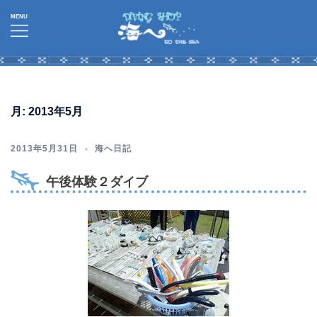
コ
ン
テ
ン
ツ
へ
月:
2013年5月
ス
キ
2013年5月31日
海へ日記
ッ
プ
午後体験２ダイブ