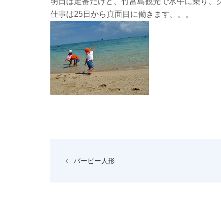
明日は定番だけど、竹富島観光で水牛に乗り、
仕事は25日から真面目に働きます。。。
投
稿
バービー人形
ナ
ビ
ゲ
ー