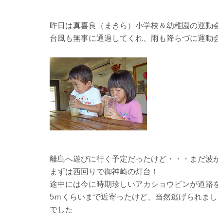
昨日は真喜良（まきら）小学校＆幼稚園の運動
台風も無事に通過してくれ、雨も降らづに運動
離島へ遊びに行く予定だったけど・・・まだ波
まずは西回りで御神崎の灯台！
途中には今に時期珍しいアカショウビンが道路
5ｍくらいまで近寄ったけど、当然逃げられま
でした