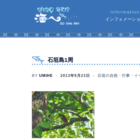
コ
ン
インフォメーシ
テ
ン
ツ
へ
ス
石垣島1周
キ
ッ
BY
UMIHE
2013年9月23日
石垣の自然・行事・イ
プ