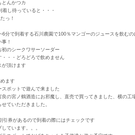
もとんかつカ
到着し待っていると・・・
れたっ！
~6分で到着する石川農園で100％マンゴーのジュースを飲むの
い事！
お初のシークワサーソーダー
す・・・どろどろで飲めません
スが頂けます
しめます
ースポットで遊んで来ました
宮良の宮ノ鶴酒造にお邪魔し、直売で買ってきました、横の工
らせていただきました。
円割引券があるので到着の際にはチェックです
プしています。。。