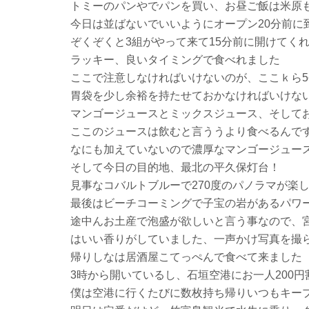
トミーのパンやでパンを買い、お昼ご飯は米原
今日は並ばないでいいようにオープン20分前に
ぞくぞくと3組がやって来て15分前に開けてく
ラッキー、良いタイミングで食べれました
ここで注意しなければいけないのが、ここｋら5
胃袋を少し余裕を持たせておかなければいけな
マンゴージュースとミックスジュース、そして
ここのジュースは飲むと言ううより食べるんで
なにも加えていないので濃厚なマンゴージュー
そして今日の目的地、最北の平久保灯台！
見事なコバルトブルーで270度のパノラマが楽
最後はビーチコーミングで子宝の岩があるパワ
途中んお土産で泡盛が欲しいと言う事なので、
はいい香りがしていました、一声かけ写真を撮
帰りしなは居酒屋こてっぺんで食べて来ました
3時から開いているし、石垣空港にお一人200
僕は空港に行くたびに数枚持ち帰りいつもキー