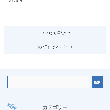
ーブします
投
いつから居たの？
稿
ナ
良い子にはマンゴー
ビ
ゲ
ー
シ
ョ
検索
ン
カテゴリー