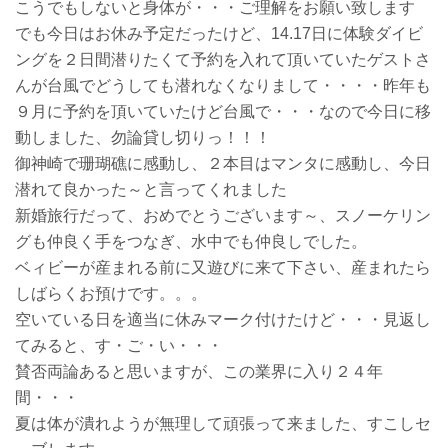
こうでもしないと身体が・・・ご理解をお願い致します
でも今日はお休み予定だったけど、14.17日に体験ダイビ
ングを２日間潜りたくて予約を入れて頂いていたゲストさ
んが台風でどうしても潜れなくなりまして・・・・昨年も
９月に予約を頂いていたけど台風で・・・なので今日に移
動しました、勿論貸し切りっ！！！
御神崎で珊瑚礁に感動し、２本目はマンタに感動し、今日
潜れて良かった～と言ってくれました
新婚旅行だって、おめでとうございます～、スノーケリン
グも仲良く手をつなぎ、水中でも仲良しでした。
ベィビーが産まれる前に又遊びに来て下さい、産まれたら
しばらくお預けです。。。
空いている日を適当に休みマーク付けたけど・・・見返し
てみると、す・ご・い・・・
賛否両論あると思いますが、この業界に入り２４年
間・・・
夏は体が潰れようが無理して頑張って来ました、すこしセ