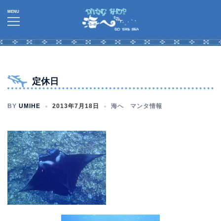
コ
ン
テ
ン
ツ
へ
定休日
ス
キ
BY
UMIHE
2013年7月18日
海へ マンタ情報
ッ
プ