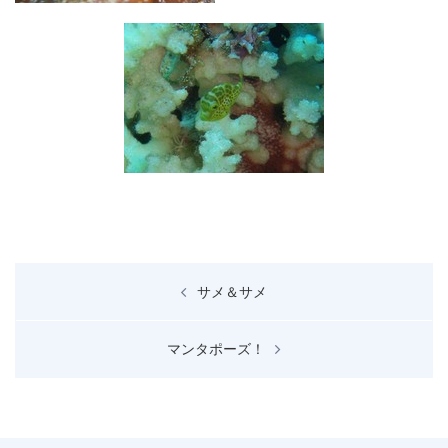
投
サメ＆サメ
稿
ナ
マンタポーズ！
ビ
ゲ
ー
シ