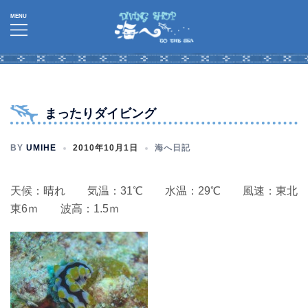
コ
ン
テ
ン
ツ
へ
まったりダイビング
ス
キ
BY
UMIHE
2010年10月1日
海へ日記
ッ
プ
天候：晴れ 気温：31℃ 水温：29℃ 風速：東北
東6ｍ 波高：1.5ｍ