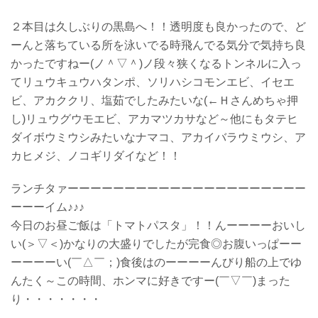
２本目は久しぶりの黒島へ！！透明度も良かったので、ど
ーんと落ちている所を泳いでる時飛んでる気分で気持ち良
かったですねー(ノ＾▽＾)ノ段々狭くなるトンネルに入っ
てリュウキュウハタンポ、ソリハシコモンエビ、イセエ
ビ、アカククリ、塩茹でしたみたいな(←Ｈさんめちゃ押
し)リュウグウモエビ、アカマツカサなど～他にもタテヒ
ダイボウミウシみたいなナマコ、アカイバラウミウシ、ア
カヒメジ、ノコギリダイなど！！
ランチタァーーーーーーーーーーーーーーーーーーーーー
ーーーイム♪♪♪
今日のお昼ご飯は「トマトパスタ」！！んーーーーおいし
い(＞▽＜)かなりの大盛りでしたが完食◎お腹いっぱーー
ーーーーい(￣△￣；)食後はのーーーーんびり船の上でゆ
んたく～この時間、ホンマに好きですー(￣▽￣)まった
り・・・・・・・