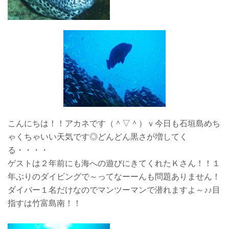
こんにちは！！アカネです（＾▽＾）ｖ今日も石垣島めち
ゃくちゃいい天気です◎どんどん黒さが増してく
る・・・・
ゲストは２年前にも海への遊びにきてくれたＫさん！！１
年ぶりのダイビングで～ってなーーんも問題ありません！
ダイバー１名だけなのでマンツーマンで潜れますよ～♪♪目
指すは竹富島南！！