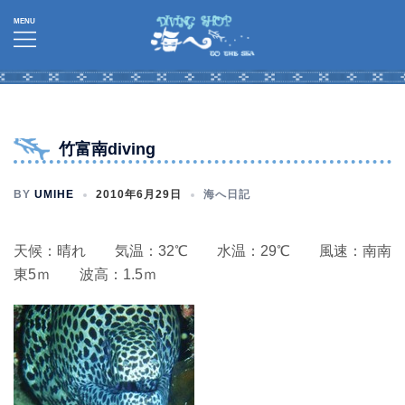
コ
ン
テ
ン
ツ
へ
竹富南diving
ス
キ
BY
UMIHE
2010年6月29日
海へ日記
ッ
プ
天候：晴れ 気温：32℃ 水温：29℃ 風速：南南
東5ｍ 波高：1.5ｍ