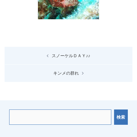
投
スノーケルＤＡＹ♪♪
稿
ナ
キンメの群れ
ビ
ゲ
ー
シ
ョ
検索
ン