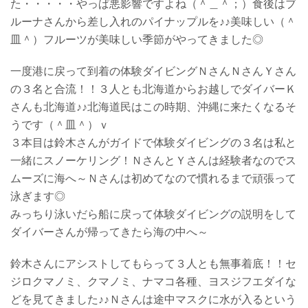
た・・・・・やっぱ悪影響ですよね（＾＿＾；）食後はブ
ルーナさんから差し入れのパイナップルを♪♪美味しい（＾
皿＾）フルーツが美味しい季節がやってきました◎
一度港に戻って到着の体験ダイビングＮさんＮさんＹさん
の３名と合流！！３人とも北海道からお越しでダイバーＫ
さんも北海道♪♪北海道民はこの時期、沖縄に来たくなるそ
うです（＾皿＾）ｖ
３本目は鈴木さんがガイドで体験ダイビングの３名は私と
一緒にスノーケリング！ＮさんとＹさんは経験者なのでス
ムーズに海へ～Ｎさんは初めてなので慣れるまで頑張って
泳ぎます◎
みっちり泳いだら船に戻って体験ダイビングの説明をして
ダイバーさんが帰ってきたら海の中へ～
鈴木さんにアシストしてもらって３人とも無事着底！！セ
ジロクマノミ、クマノミ、ナマコ各種、ヨスジフエダイな
どを見てきました♪♪Ｎさんは途中マスクに水が入るという