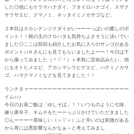
した◎他にもケラマハナダイ、フタイロハナゴイ、スザク
サラサエビ、クマノミ、ネッタイミノカサゴなど。
２本目はスカシテンジクダイがいーーーっぱいの癒しのポ
イント！！根の主のクロハタも気持ちよさそうに泳いでい
ました◎ここは前回も紹介したお気に入りのサンゴがある
ポイント♪♪Ｋさんにも見てもらいましたよーー！今日は下
から撮ってみました（＾▽＾）ｖ本島に芸術品みたい。他
にもオトヒメエビ、アカシマシラヒゲエビ、ハナミノカサ
ゴ、ハマクマノミなどを見てきました！！
ランチタァーーーーーーーーーーーーーーーーーーーーー
イム♪♪♪
今日のお昼ご飯は「ゆしそば」！！いつものように七味、
練り唐辛子、キムチをたーーっぷりかけていただきました
◎んーーーー美味しい（＞▽＜）ふと辛いのは刺激がある
から胃には悪影響なんかなぁ～と考えてみまし