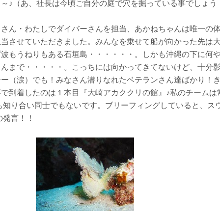
～～♪（あ、社長は今頃ご自分の庭で穴を掘っている事でしょう
ノさん・わたしでダイバーさんを担当、あかねちゃんは唯一の
担当させていただきました。みんなを乗せて船が向かった先は
ず波もうねりもある石垣島・・・・・・。しかも沖縄の下に何
さんまで・・・・・。こっちには向かってきてないけど、十分
ーー（涙）でも！みなさん潜りなれたベテランさん達ばかり！
事で到着したのは１本目『大崎アカククリの館』♪私のチームは
も知り合い同士でもないです。ブリーフィングしていると、ス
の発言！！