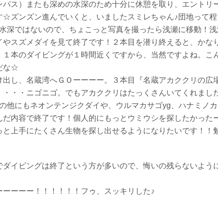
ンパス）またも深めの水深のため十分に休憩を取り、エントリ
す☆ズンズン進んでいくと、いましたスミレちゃん♪団地って程
る水深ではないので、ちょこっと写真を撮ったら浅瀬に移動！浅
イやスズメダイを見て終了です！２本目を潜り終えると、かな
。１本のダイビングが１時間近くですから、当然ですよね。こ
だな☆
け出し、名蔵湾へＧＯーーーー。３本目『名蔵アカククリの広
・・・・ニゴニゴ。でもアカククリはたっくさんいてくれました
の他にもネオンテンジクダイや、ウルマカサゴyg、ハナミノカ
んだ内容で終了です！個人的にもっとウミウシを探したかった
っと上手にたくさん生物を探し出せるようになりたいです！！
でダイビングは終了という方が多いので、悔いの残らないよう
ーーーーー！！！！！！フゥ、スッキリした♪