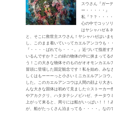
スウさん『ガー
ー・・・・・』
私『？？・・・
心の中でコッソ
はヤシャハゼ＆ネ
と、そこに救世主スウさん！ヤシャハゼはいま
し、このまま着いていってカエルアンコウも・
『・・・・ばれてら・・・。』近づいて指差す
いるんですか？この緑の物体の中に挟まってる
う！この大きな物体そのものがオオモンカエル
冒頭に登場した固定観念です！私を始め、みな
しくはもーーーっと小さいミニカエルアンコウ
した。このカエルアンコウは人間の顔より大き
んな大きな固体は初めて見ました☆ストーカー
やアカククリ、ハタタテシノビハゼ、チータウ
上がって来ると、周りには船がいっぱい！！！
が、船がたっくさん泊まってる・・・・。なの