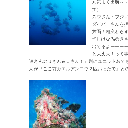
元気よく出航～
笑）
スウさん・フジ
ダイバーさんを
方面！相変わら
怪しげな渦巻き
出てるよーーー
と大丈夫！って
連さんのＵさん＆Ｕさん！←別にユニット名で
んが『ここ前カエルアンコウ２匹おったで』と