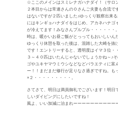
☆ここのメインはスミレナガハナダイ！（サロ
２本目からは常連さんのＯさんご夫妻も合流で
はないですが２匹いました♪ゆっくり観察出来
にはキンギョハナダイをはじめ、アカネハナゴ
が冷えてます！みなさんプルプル・・・・・・
時は、暖かいお昼ご飯がとっってもおいしいん
ゆっくり休憩を取った後は、混雑した大崎を抜
です！エントリーすると、透明度はイマ３位・
３～４０匹はいたんじゃないでしょうかね～♪そ
ゴやユキヤマウミウシなどなどバラエティに富
ー！！まだまだ修行が足りなさ過ぎですね。も
×２・・・・・・・・・。
さてさて、明日は満員御礼でございます！明日
しいダイビングにしたいですね！
風よ、いい加減に治まれーーーーーーーーーー