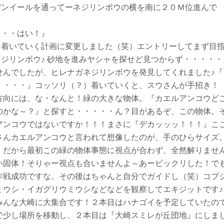
デンイールを通ってーネジリンボウの横を南に２０Ｍ位進んで
・・・はい！』
リ着いていく計画に変更しました（笑）エントリーしてまず目
ジリンボウ♪ 砂地を進みヤシャを探せど見つからず・・・・・
せんでしたが、ヒレナガネジリンボウを発見してくれました♪『
・・・・』コッソリ（？）着いていくと、スウさんが手招き！
方向には、な・なんと！緑の大きな物体。『カエルアンコウど
のかな～？』と探すと・・・・・ん？目があるぞ、この物体。
アンコウではないですか！！！まさに『デカッッッ！！！』こ
さんカエルアンコウと言われて想像したのが、手のひらサイズ
。だから最初この緑の物体事態に視点が合わず、全然解りませ
い固体！そりゃー視点も合いませんよ～あービックリした！で
作戦成功ですな。その後はちゃんと自分でガイドし（笑）コブ
ミウシ・イガグリウミウシなどなどを観察してエキジットです♪
みんな大崎に大集合です！２本目はハナゴイを予定していたの
で少し場所を移動し、２本目は『大崎スミレが丘団地』にしま