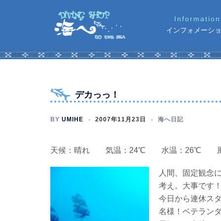
コ
ン
インフォメーシ
テ
ン
ツ
へ
ス
デカっっ！
キ
ッ
BY
UMIHE
2007年11月23日
海へ日記
プ
天候：晴れ 気温：24℃ 水温：26℃ 
人間、固定観念
考え。大事です
今日から連休ス
名様！ベテラン