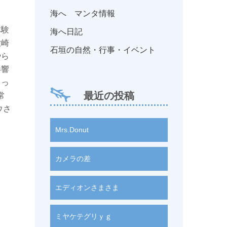
海へ マンタ情報
体験
海へ日記
大崎
石垣の自然・行事・イベント
やら
影響
きっ
最近の投稿
常
ウさ
Mrs.Donut
カメラの差
エディオンさまさま
ミヤケテグリｙｇ