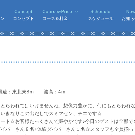
ョン
コンセプト
コース＆料金
スケジュール
お知ら
風速：東北東8ｍ 波高：4ｍ
にとらわれてはいけませんね。想像力豊かに、何にもとらわれ
！いきなりこの出だしでスミマセン、チエです☆
タート☆お客様たっくさんで賑やかです♪今日のゲストは全部で
ダイバーさん８名+体験ダイバーさん１名☆スタッフも全員揃っ