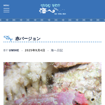
コ
ン
テ
ン
ツ
へ
赤バージョン
ス
キ
BY
UMIHE
2025年9月4日
海へ日記
ッ
プ