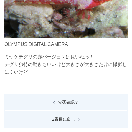
OLYMPUS DIGITAL CAMERA
ミヤケテグリの赤バージョンは良いねっ！
テグリ独特の動きもいいけど大きさが大きさだけに撮影し
にくいけど・・・
投
安否確認？
稿
ナ
2番目に良し
ビ
ゲ