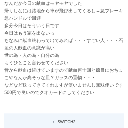
なんだか今日の献血はモヤモヤでした
帰りしなには路地から車が飛び出してくるし→急ブレーキ
急ハンドルで回避
多分今日はそういう日です
今日はもう家を出ないっ
ちなみに献血終わって出てみれば・・・すごい人・・・石
垣の人献血の意識が高い
世の為・人の為・自分の為
もうひとこと言わせてください
昔から献血は続けていますので献血何十回と節目におちょ
こやなんか高そうな皿？ガラスの置物・・・
などなど送ってきてくれますが使いませんし無駄使いです
500円で良いのでクオカードにしてください
投
SWITCH2
稿