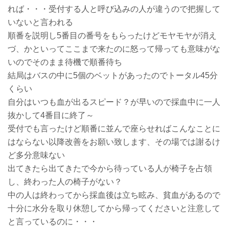
れば・・・受付する人と呼び込みの人が違うので把握して
いないと言われる
順番を説明し5番目の番号をもらったけどモヤモヤが消え
づ、かといってここまで来たのに怒って帰っても意味がな
いのでそのまま待機で順番待ち
結局はバスの中に5個のベットがあったのでトータル45分
くらい
自分はいつも血が出るスピード？が早いので採血中に一人
抜かして4番目に終了～
受付でも言ったけど順番に並んで座らせればこんなことに
はならない以降改善をお願い致します、その場では謝るけ
ど多分意味ない
出てきたら出てきたで今から待っている人が椅子を占領
し、終わった人の椅子がない？
中の人は終わってから採血後は立ち眩み、貧血があるので
十分に水分を取り休憩してから帰ってくださいと注意して
と言っているのに・・・