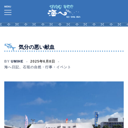
コ
ン
テ
ン
ツ
へ
気分の悪い献血
ス
キ
BY
UMIHE
2025年6月8日
ッ
海へ日記
、
石垣の自然・行事・イベント
プ