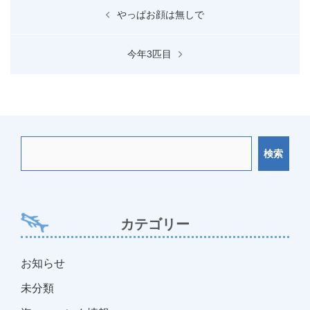
投
やっぱお顔は無しで
稿
ナ
今年3匹目
ビ
ゲ
ー
シ
ョ
検索
ン
カテゴリー
お知らせ
未分類