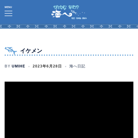
コ
ン
テ
ン
ツ
へ
イケメン
ス
キ
BY
UMIHE
2023年6月28日
海へ日記
ッ
プ