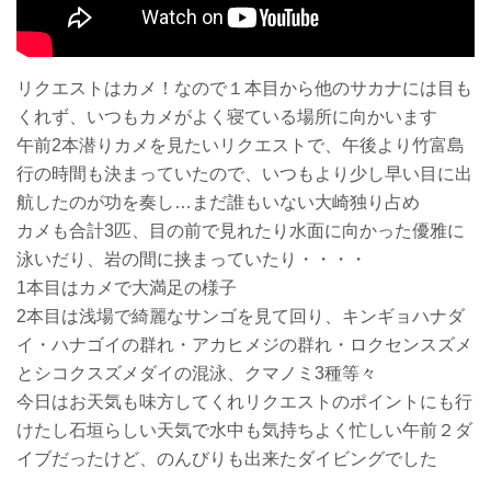
リクエストはカメ！なので１本目から他のサカナには目も
くれず、いつもカメがよく寝ている場所に向かいます
午前2本潜りカメを見たいリクエストで、午後より竹富島
行の時間も決まっていたので、いつもより少し早い目に出
航したのが功を奏し…まだ誰もいない大崎独り占め
カメも合計3匹、目の前で見れたり水面に向かった優雅に
泳いだり、岩の間に挟まっていたり・・・・
1本目はカメで大満足の様子
2本目は浅場で綺麗なサンゴを見て回り、キンギョハナダ
イ・ハナゴイの群れ・アカヒメジの群れ・ロクセンスズメ
とシコクスズメダイの混泳、クマノミ3種等々
今日はお天気も味方してくれリクエストのポイントにも行
けたし石垣らしい天気で水中も気持ちよく忙しい午前２ダ
イブだったけど、のんびりも出来たダイビングでした