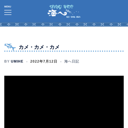
コ
ン
テ
ン
ツ
へ
カメ・カメ・カメ
ス
キ
BY
UMIHE
2022年7月12日
海へ日記
ッ
プ