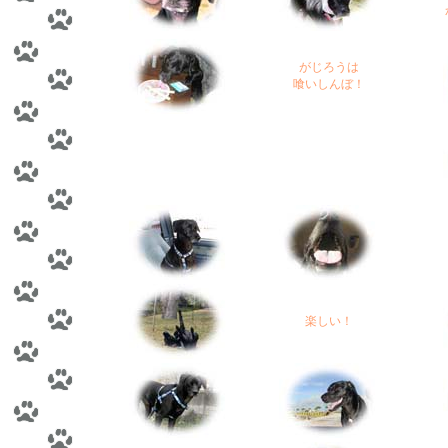
がじろうは
喰いしんぼ！
楽しい！