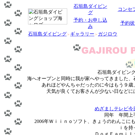
石垣島ダイビン
コンセ
グ
予約・お申し込
予約状
み
石垣島ダイビング
ギャラリー
ガジロウ
＞
＞
石垣島ダイビング
海へオープンと同時に我が家へやってきました、
あれほどやんちゃだったのに今はもう９歳
天気が良くてお客さんが少ない日などに
めざましテレビ今
同年 年間上
2006年Ｗｉｉｎｏソフト、きょうのわんこ
ｉを持
ＤｏｇＦａｍｉｌ