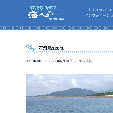
コ
ン
インフォメーシ
テ
ン
ツ
へ
ス
石垣島120％
キ
ッ
BY
UMIHE
2026年6月18日
海へ日記
プ