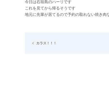
今日は石垣島のハーリです
これを見てから帰るそうです
地元に先輩が居てるので予約の取れない焼き肉
投
稿
カラス！！！
ナ
ビ
ゲ
ー
シ
ョ
ン