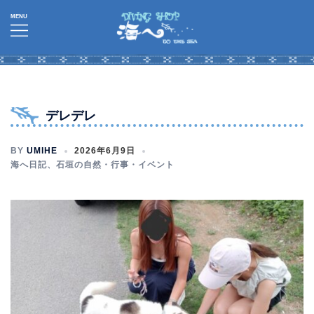
コ
ン
テ
ン
ツ
へ
デレデレ
ス
キ
BY
UMIHE
2026年6月9日
ッ
海へ日記
、
石垣の自然・行事・イベント
プ