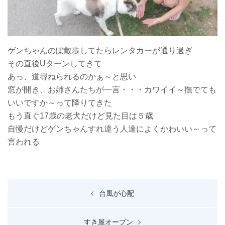
ゲンちゃんのぽ散歩してたらレンタカーが通り過ぎ
その直後Uターンしてきて
あっ、道尋ねられるのかぁ～と思い
窓が開き、お姉さんたちが一言・・・カワイイ～撫でても
いいですか～って降りてきた
もう直ぐ17歳の老犬だけど見た目は５歳
自慢だけどゲンちゃんすれ違う人達によくかわいい～って
言われる
投
台風が心配
稿
ナ
すき屋オープン