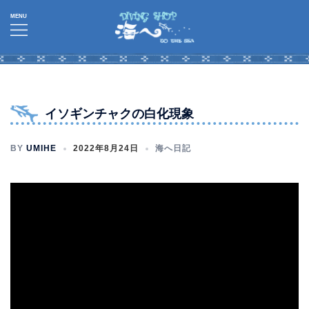
コ
ン
テ
ン
ツ
へ
イソギンチャクの白化現象
ス
キ
BY
UMIHE
2022年8月24日
海へ日記
ッ
プ