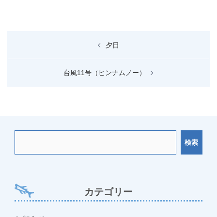
投
夕日
稿
ナ
台風11号（ヒンナムノー）
ビ
ゲ
ー
シ
ョ
検索
ン
カテゴリー