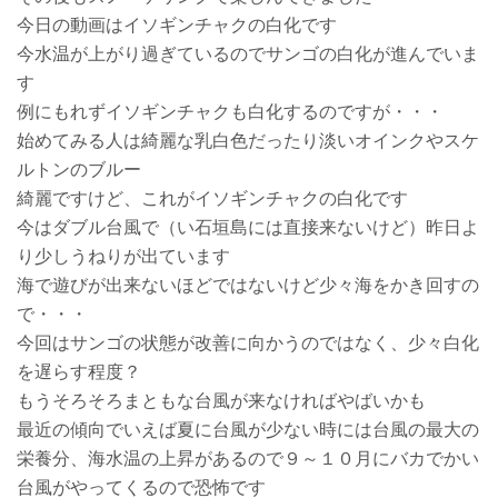
今日の動画はイソギンチャクの白化です
今水温が上がり過ぎているのでサンゴの白化が進んでいま
す
例にもれずイソギンチャクも白化するのですが・・・
始めてみる人は綺麗な乳白色だったり淡いオインクやスケ
ルトンのブルー
綺麗ですけど、これがイソギンチャクの白化です
今はダブル台風で（い石垣島には直接来ないけど）昨日よ
り少しうねりが出ています
海で遊びが出来ないほどではないけど少々海をかき回すの
で・・・
今回はサンゴの状態が改善に向かうのではなく、少々白化
を遅らす程度？
もうそろそろまともな台風が来なければやばいかも
最近の傾向でいえば夏に台風が少ない時には台風の最大の
栄養分、海水温の上昇があるので９～１０月にバカでかい
台風がやってくるので恐怖です