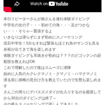
本日リピーターさんが娘さんを連れ体験ダイビング
中学生の女の子・・・初めての海・・・足がつかな
い・・・そりゃ～緊張するよ
いきなりは潜らずにまず初めにスノーケリング
流石中学生！5分もすれば緊張もほぐれ魚やサンゴも見る
余裕が出てきて海を楽しめます
体験ダイビングも耳抜きが初めは？？？のどゴックンの必
殺技を教えればOK
これで理解したので後はスムーズに潜降
始めに人気のカクレクマノミ・クマノミ・ハマクマノミ
潜る前に雄雌の見分け方を教えていたので生態も楽しめま
す
さんごの周りにデバスズメダイが出入りするのを鑑賞して
から30分のダイビングは終了～
その後もスノーケリングで楽しんできました